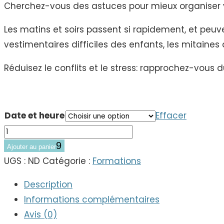
Cherchez-vous des astuces pour mieux organiser v
Les matins et soirs passent si rapidement, et peuv
vestimentaires difficiles des enfants, les mitaines
Réduisez le conflits et le stress: rapprochez-vous 
Date et heure
Effacer
quantité
de
Ajouter au panier
Organisation
UGS :
ND
Catégorie :
Formations
101
Description
-
Informations complémentaires
Ode
Avis (0)
aux